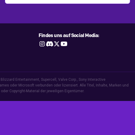
Findes uns auf Social Media:




Blizzard Entertainment, Supercell, Valve Corp., Sony Interactive
Games oder Microsoft verbunden oder lizensiert. Alle Titel, Inhalte, Marken und
oder Copyright-Material der jeweiligen Eigentümer.