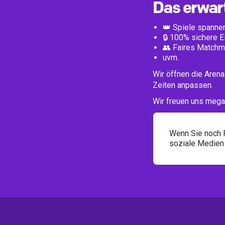
Das erwart
👑 Spiele spanne
🔒 100% sichere 
👥 Faires Matchm
uvm.
Wir öffnen die Aren
Zeiten anpassen.
Wir freuen uns mega
Wenn Sie noch 
soziale Medien 