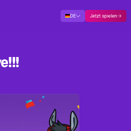
DE
Jetzt spielen


e!!!