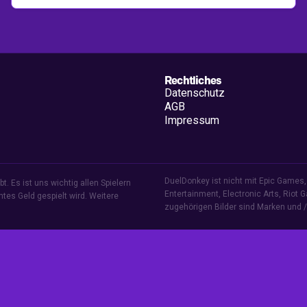
Rechtliches
Datenschutz
AGB
Impressum
DuelDonkey ist nicht mit Epic Games, 
. Es ist uns wichtig allen Spielern
Entertainment, Electronic Arts, Riot 
htes Geld gespielt wird.
Weitere
zugehörigen Bilder sind Marken und / 