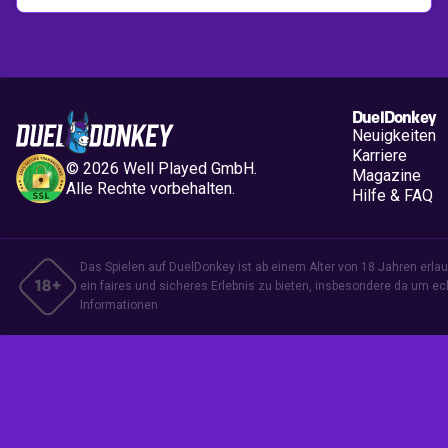
DuelDonkey
Neuigkeiten
Karriere
©
2026
Well Played GmbH.
Magazine
Alle Rechte vorbehalten.
Hilfe & FAQ
Das Spielen auf DuelDonkey ist ab einem Alter von 18 Jahren erlaubt
ein faires und sicheres Erlebnis zu bieten, insbesondere da um ec
Informationen