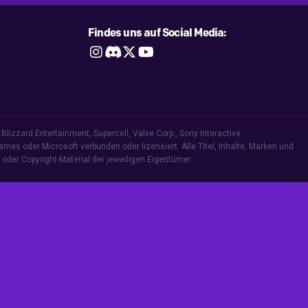
Findes uns auf Social Media:




Blizzard Entertainment, Supercell, Valve Corp., Sony Interactive
Games oder Microsoft verbunden oder lizensiert. Alle Titel, Inhalte, Marken und
oder Copyright-Material der jeweiligen Eigentümer.