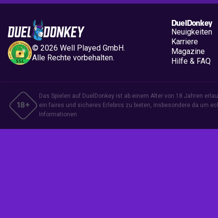
DuelDonkey
Neuigkeiten
Karriere
©
2026
Well Played GmbH.
Magazine
Alle Rechte vorbehalten.
Hilfe & FAQ
Das Spielen auf DuelDonkey ist ab einem Alter von 18 Jahren erlaubt
ein faires und sicheres Erlebnis zu bieten, insbesondere da um ec
Informationen