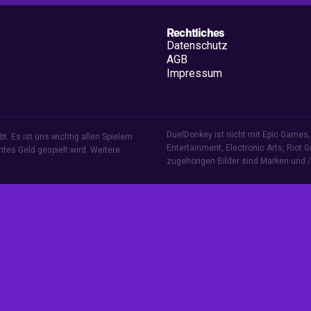
Rechtliches
Datenschutz
AGB
Impressum
DuelDonkey ist nicht mit Epic Games, 
. Es ist uns wichtig allen Spielern
Entertainment, Electronic Arts, Riot 
htes Geld gespielt wird.
Weitere
zugehörigen Bilder sind Marken und / 