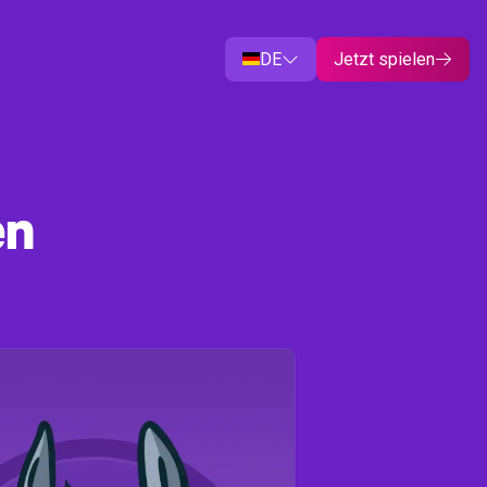
DE
Jetzt spielen


en