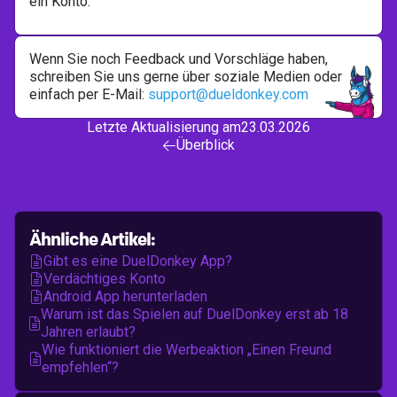
ein Konto.
Wenn Sie noch Feedback und Vorschläge haben,
schreiben Sie uns gerne über soziale Medien oder
einfach per E-Mail:
support@dueldonkey.com
Letzte Aktualisierung am
23.03.2026
Überblick

Ähnliche Artikel:
Gibt es eine DuelDonkey App?

Verdächtiges Konto

Android App herunterladen

Warum ist das Spielen auf DuelDonkey erst ab 18

Jahren erlaubt?
Wie funktioniert die Werbeaktion „Einen Freund

empfehlen“?