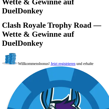
Wette & Gewinne auf
DuelDonkey
Clash Royale Trophy Road —
Wette & Gewinne auf
DuelDonkey
Willkommensbonus!
Jetzt registrieren
und erhalte