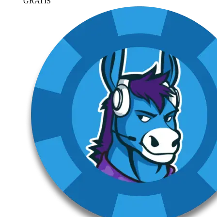
GRATIS