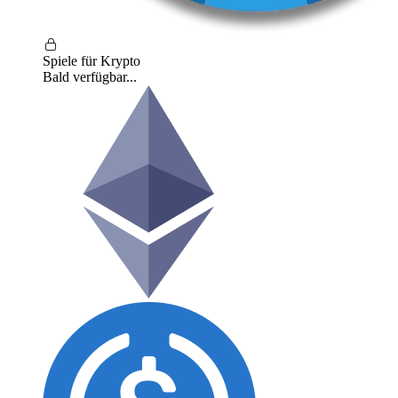
Spiele für Krypto
Bald verfügbar...