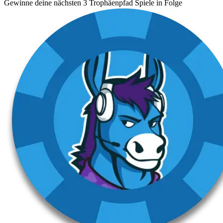
Gewinne deine nächsten 3 Trophäenpfad Spiele in Folge