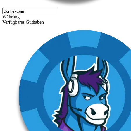
Währung
Verfügbares Guthaben